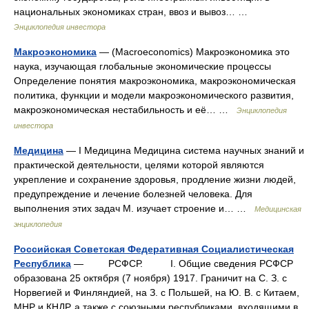
национальных экономиках стран, ввоз и вывоз… …
Энциклопедия инвестора
Макроэкономика
— (Macroeconomics) Макроэкономика это
наука, изучающая глобальные экономические процессы
Определение понятия макроэкономика, макроэкономическая
политика, функции и модели макроэкономического развития,
макроэкономическая нестабильность и её… …
Энциклопедия
инвестора
Медицина
— I Медицина Медицина система научных знаний и
практической деятельности, целями которой являются
укрепление и сохранение здоровья, продление жизни людей,
предупреждение и лечение болезней человека. Для
выполнения этих задач М. изучает строение и… …
Медицинская
энциклопедия
Российская Советская Федеративная Социалистическая
Республика
— РСФСР. I. Общие сведения РСФСР
образована 25 октября (7 ноября) 1917. Граничит на С. З. с
Норвегией и Финляндией, на З. с Польшей, на Ю. В. с Китаем,
МНР и КНДР, а также с союзными республиками, входящими в