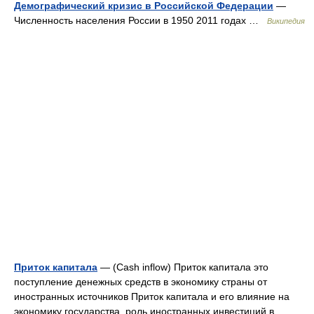
Демографический кризис в Российской Федерации
—
Численность населения России в 1950 2011 годах …
Википедия
Приток капитала
— (Cash inflow) Приток капитала это
поступление денежных средств в экономику страны от
иностранных источников Приток капитала и его влияние на
экономику государства, роль иностранных инвестиций в